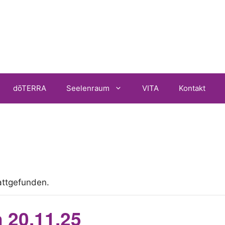
dōTERRA
Seelenraum
VITA
Kontakt
attgefunden.
 20.11.25