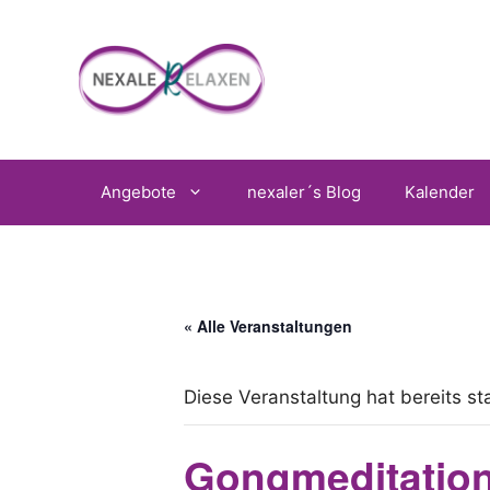
Zum
Inhalt
springen
Angebote
nexaler´s Blog
Kalender
« Alle Veranstaltungen
Diese Veranstaltung hat bereits st
Gongmeditation