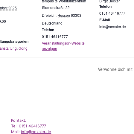
tempus te Wohlfühlzentrum
Birgit Becker
Telefon
Siemenstraße 22
mber 2025
0151 46416777
Dreieich
,
Hessen
63303
E-Mail
0:00
Deutschland
info@nexaler.de
Telefon
0151 46416777
ltungskategorien:
Veranstaltungsort-Website
anstaltung
,
Gong
anzeigen
Verwöhne dich mit 
Kontakt:
Tel: 0151 46416777
Mail:
info@nexaler.de