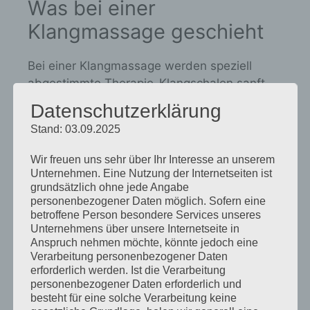
Was bei einer
Klangmassage geschieht
Bei einer Klangmassage werden speziell
abgestimmte Therapie-Klangschalen sanft
auf oder neben den bekleideten Körper
Datenschutzerklärung
gestellt und angeschlagen. Die entstehenden
Stand: 03.09.2025
Klänge und Vibrationen breiten sich über das
Gehör und den Körper aus – tief, ruhig und
Wir freuen uns sehr über Ihr Interesse an unserem
spürbar bis in jede Zelle.
Unternehmen. Eine Nutzung der Internetseiten ist
grundsätzlich ohne jede Angabe
personenbezogener Daten möglich. Sofern eine
Da unser Körper zu etwa 80 % aus Wasser
betroffene Person besondere Services unseres
besteht, übertragen sich die feinen
Unternehmens über unsere Internetseite in
Schwingungen wellenartig über das Gewebe.
Anspruch nehmen möchte, könnte jedoch eine
So können sie muskuläre Verspannungen
Verarbeitung personenbezogener Daten
erforderlich werden. Ist die Verarbeitung
sanft lösen, Blockaden in Bewegung bringen
personenbezogener Daten erforderlich und
und die Durchblutung sowie den Energiefluss
besteht für eine solche Verarbeitung keine
anregen. Die entstehende Entspannung wirkt