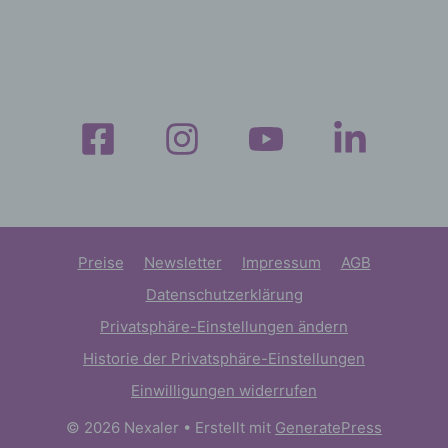
der Europäischen Union geltenden
Datenschutzgesetze und anderer Bestimmungen
mit datenschutzrechtlichem Charakter ist die:
NEXALER - Entspannung & Klang
Birgit Becker
Siemensstr. 22
63303 Dreieich
Preise
Newsletter
Impressum
AGB
Deutschland
Datenschutzerklärung
015146416777
Privatsphäre-Einstellungen ändern
E-Mail: info@nexaler.de
Historie der Privatsphäre-Einstellungen
Einwilligungen widerrufen
DE416147196
© 2026 Nexaler
• Erstellt mit
GeneratePress
Cookies / SessionStorage / LocalStorage