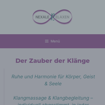
Zum
Inhalt
springen
Menü
Der Zauber der Klänge
Ruhe und Harmonie für Körper, Geist
& Seele
Klangmassage & Klangbegleitung –
individuell abgestimmt, in jeder