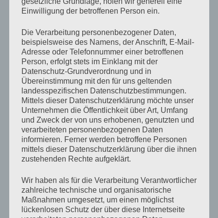
gesetzliche Grundlage, holen wir generell eine
sich auf den gesamten Organismus aus: Puls,
Einwilligung der betroffenen Person ein.
Atmung, Blutdruck, Verdauung und
Die Verarbeitung personenbezogener Daten,
Stoffwechsel finden zurück in einen ruhigen
beispielsweise des Namens, der Anschrift, E-Mail-
Rhythmus.
Adresse oder Telefonnummer einer betroffenen
Der Körper erinnert sich an seinen inneren
Person, erfolgt stets im Einklang mit der
Gleichklang – und die Selbstheilungskräfte
Datenschutz-Grundverordnung und in
Übereinstimmung mit den für uns geltenden
dürfen aktiv werden.
landesspezifischen Datenschutzbestimmungen.
Mittels dieser Datenschutzerklärung möchte unser
Jede Zelle wird berührt. Ordnung darf sich
Unternehmen die Öffentlichkeit über Art, Umfang
zeigen. Harmonie entsteht.
und Zweck der von uns erhobenen, genutzten und
verarbeiteten personenbezogenen Daten
informieren. Ferner werden betroffene Personen
mittels dieser Datenschutzerklärung über die ihnen
zustehenden Rechte aufgeklärt.
Meine Klangangebote für
Wir haben als für die Verarbeitung Verantwortlicher
dich:
zahlreiche technische und organisatorische
Maßnahmen umgesetzt, um einen möglichst
lückenlosen Schutz der über diese Internetseite