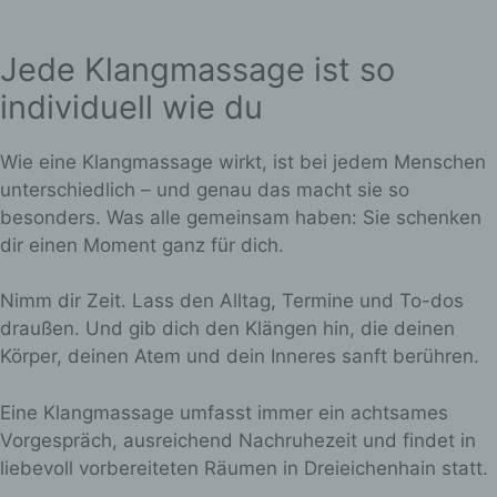
i) Empfänger
Jede Klangmassage ist so
Empfänger ist eine natürliche oder
juristische Person, Behörde, Einrichtung
individuell wie du
oder andere Stelle, der personenbezogene
Daten offengelegt werden, unabhängig
davon, ob es sich bei ihr um einen Dritten
Wie eine Klangmassage wirkt, ist bei jedem Menschen
handelt oder nicht. Behörden, die im
unterschiedlich – und genau das macht sie so
Rahmen eines bestimmten
besonders. Was alle gemeinsam haben: Sie schenken
Untersuchungsauftrags nach dem
Unionsrecht oder dem Recht der
dir einen Moment ganz für dich.
Mitgliedstaaten möglicherweise
personenbezogene Daten erhalten, gelten
Nimm dir Zeit. Lass den Alltag, Termine und To-dos
jedoch nicht als Empfänger.
draußen. Und gib dich den Klängen hin, die deinen
Körper, deinen Atem und dein Inneres sanft berühren.
j) Dritter
Dritter ist eine natürliche oder juristische
Eine Klangmassage umfasst immer ein achtsames
Person, Behörde, Einrichtung oder andere
Stelle außer der betroffenen Person, dem
Vorgespräch, ausreichend Nachruhezeit und findet in
Verantwortlichen, dem Auftragsverarbeiter
liebevoll vorbereiteten Räumen in Dreieichenhain statt.
und den Personen, die unter der