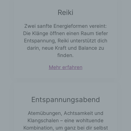
vorherzusagen.
Reiki
f) Pseudonymisierung
Zwei sanfte Energieformen vereint:
Pseudonymisierung ist die Verarbeitung
personenbezogener Daten in einer Weise,
Die Klänge öffnen einen Raum tiefer
auf welche die personenbezogenen Daten
Entspannung, Reiki unterstützt dich
ohne Hinzuziehung zusätzlicher
darin, neue Kraft und Balance zu
Informationen nicht mehr einer spezifischen
finden.
betroffenen Person zugeordnet werden
können, sofern diese zusätzlichen
Mehr erfahren
Informationen gesondert aufbewahrt
werden und technischen und
organisatorischen Maßnahmen unterliegen,
die gewährleisten, dass die
personenbezogenen Daten nicht einer
identifizierten oder identifizierbaren
Entspannungsabend
natürlichen Person zugewiesen werden.
Atemübungen, Achtsamkeit und
g) Verantwortlicher oder für die
Klangschalen – eine wohltuende
Verarbeitung Verantwortlicher
Kombination, um ganz bei dir selbst
Verantwortlicher oder für die Verarbeitung