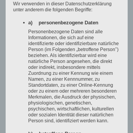
Wir verwenden in dieser Datenschutzerklärung
unter anderem die folgenden Begriffe:
Mehr erfahren
a) personenbezogene Daten
Personenbezogene Daten sind alle
Informationen, die sich auf eine
Kinder & Jugendliche
identifizierte oder identifizierbare natürliche
Person (im Folgenden „betroffene Person")
beziehen. Als identifizierbar wird eine
Sanfte Klänge schenken
natürliche Person angesehen, die direkt
Geborgenheit, laden zum Wohlfühlen
oder indirekt, insbesondere mittels
ein und stärken das Vertrauen in sich
Zuordnung zu einer Kennung wie einem
selbst und die Welt.
Namen, zu einer Kennnummer, zu
Standortdaten, zu einer Online-Kennung
Button
oder zu einem oder mehreren besonderen
Merkmalen, die Ausdruck der physischen,
physiologischen, genetischen,
psychischen, wirtschaftlichen, kulturellen
oder sozialen Identität dieser natürlichen
Person sind, identifiziert werden kann.
Schwangerschaft &