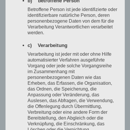
b) betroffene Person
Kinderwunsch
Betroffene Person ist jede identifizierte oder
identifizierbare natürliche Person, deren
Klang begleitet dich sanft durch
personenbezogene Daten von dem für die
diese besondere Zeit, stärkt das
Verarbeitung Verantwortlichen verarbeitet
werden.
Vertrauen in deinen Körper und
vertieft die Verbindung zum Baby.
c) Verarbeitung
Mehr erfahren
Verarbeitung ist jeder mit oder ohne Hilfe
automatisierter Verfahren ausgeführte
Vorgang oder jede solche Vorgangsreihe
im Zusammenhang mit
personenbezogenen Daten wie das
Erheben, das Erfassen, die Organisation,
Krankheit & besondere
das Ordnen, die Speicherung, die
Lebenssituationen
Anpassung oder Veränderung, das
Auslesen, das Abfragen, die Verwendung,
die Offenlegung durch Übermittlung,
Ein Klangraum für Kraft, Entlastung
Verbreitung oder eine andere Form der
und innere Stabilität – gerade in
Bereitstellung, den Abgleich oder die
herausfordernden Zeiten.
Verknüpfung, die Einschränkung, das
Löschen oder die Vernichtung.