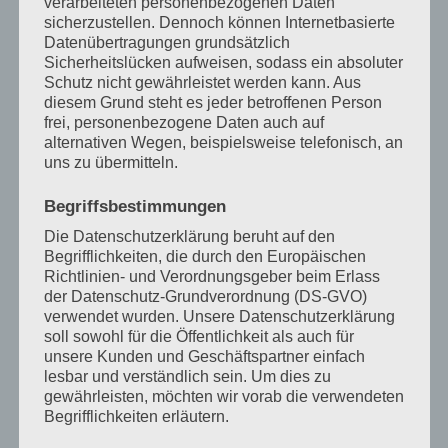
verarbeiteten personenbezogenen Daten
sicherzustellen. Dennoch können Internetbasierte
Erwachsene
Datenübertragungen grundsätzlich
Sicherheitslücken aufweisen, sodass ein absoluter
Schutz nicht gewährleistet werden kann. Aus
Eine wohltuende Pause vom Alltag:
diesem Grund steht es jeder betroffenen Person
Klang beruhigt den Geist, entspannt
frei, personenbezogene Daten auch auf
den Körper und lässt dich wieder bei
alternativen Wegen, beispielsweise telefonisch, an
uns zu übermitteln.
dir ankommen.“
Begriffsbestimmungen
Mehr erfahren
Die Datenschutzerklärung beruht auf den
Begrifflichkeiten, die durch den Europäischen
Richtlinien- und Verordnungsgeber beim Erlass
der Datenschutz-Grundverordnung (DS-GVO)
Paare
verwendet wurden. Unsere Datenschutzerklärung
soll sowohl für die Öffentlichkeit als auch für
unsere Kunden und Geschäftspartner einfach
Entspannung für zwei: Gemeinsam
lesbar und verständlich sein. Um dies zu
zur Ruhe kommen, Nähe spüren und
gewährleisten, möchten wir vorab die verwendeten
in Einklang schwingen – ganz ohne
Begrifflichkeiten erläutern.
viele Worte