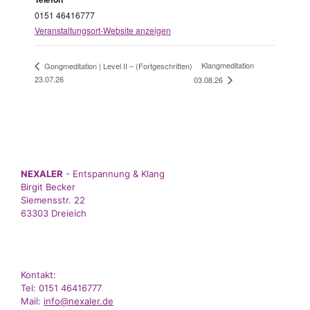
0151 46416777
Veranstaltungsort-Website anzeigen
Klangmeditation
Gongmeditation | Level II – (Fortgeschritten)
23.07.26
03.08.26
NEXALER
- Entspannung & Klang
Birgit Becker
Siemensstr. 22
63303 Dreieich
Kontakt:
Tel: 0151 46416777
Mail:
info@nexaler.de