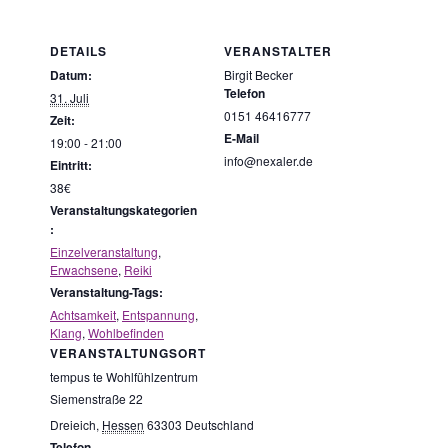
DETAILS
VERANSTALTER
Datum:
Birgit Becker
Telefon
31. Juli
0151 46416777
Zeit:
E-Mail
19:00 - 21:00
info@nexaler.de
Eintritt:
38€
Veranstaltungskategorien
:
Einzelveranstaltung
,
Erwachsene
,
Reiki
Veranstaltung-Tags:
Achtsamkeit
,
Entspannung
,
Klang
,
Wohlbefinden
VERANSTALTUNGSORT
tempus te Wohlfühlzentrum
Siemenstraße 22
Dreieich
,
Hessen
63303
Deutschland
Telefon