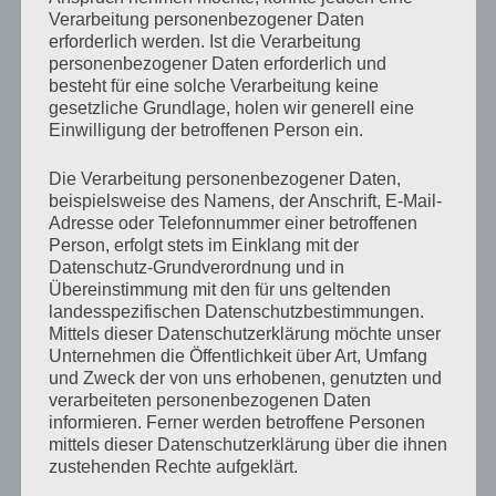
Verarbeitung personenbezogener Daten
ich die Klänge bei seiner Frau fort.
erforderlich werden. Ist die Verarbeitung
personenbezogener Daten erforderlich und
Als der Mann wieder bereit war und er langsam
besteht für eine solche Verarbeitung keine
zu seinem Bett ging, hörte ich ihn leise zu
gesetzliche Grundlage, holen wir generell eine
Einwilligung der betroffenen Person ein.
seiner Haushaltshilfe sagen:
Die Verarbeitung personenbezogener Daten,
„Mir geht es schon viel besser … ob das wohl
beispielsweise des Namens, der Anschrift, E-Mail-
von den „Glocken“ kommt?“
Adresse oder Telefonnummer einer betroffenen
Person, erfolgt stets im Einklang mit der
Datenschutz-Grundverordnung und in
Dieser Satz war so zart. So ehrlich. So
Übereinstimmung mit den für uns geltenden
berührend.
landesspezifischen Datenschutzbestimmungen.
Mittels dieser Datenschutzerklärung möchte unser
Unternehmen die Öffentlichkeit über Art, Umfang
Denn genau das ist es, was Klang manchmal
und Zweck der von uns erhobenen, genutzten und
tut.
verarbeiteten personenbezogenen Daten
Er nimmt nichts weg.
informieren. Ferner werden betroffene Personen
Er zwingt nichts.
mittels dieser Datenschutzerklärung über die ihnen
zustehenden Rechte aufgeklärt.